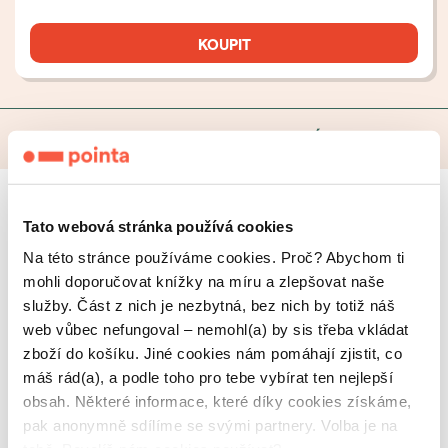
KOUPIT
O knize
Novinky
Komentáře
Údaje o knize
Tato webová stránka používá cookies
O nebi a zemi aneb
Na této stránce používáme cookies. Proč? Abychom ti
meteorologické pohádky
mohli doporučovat knížky na míru a zlepšovat naše
služby. Část z nich je nezbytná, bez nich by totiž náš
Jak vlastně vzniká duha? Proč zapadá slunce? Jak
web vůbec nefungoval – nemohl(a) by sis třeba vkládat
drží mraky na obloze?... Také máte doma malého
zboží do košíku. Jiné cookies nám pomáhají zjistit, co
zvědavce, který rád zkoumá vše, co nás
máš rád(a), a podle toho pro tebe vybírat ten nejlepší
obklopuje? Otevřete knihu a vydejte se spolu až
obsah. Některé informace, které díky cookies získáme,
ke hvězdám. Kniha vypráví příběhy o nebeských
pak anonymně sdílíme se svými partnery. Volba je na
tělesech a meteorologických jevech. Děti si