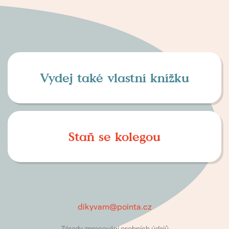
Vydej také vlastní knížku
Staň se kolegou
dikyvam@pointa.cz
Zásady zpracování osobních údajů