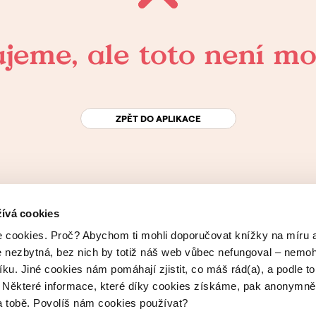
ujeme, ale toto není m
ZPĚT DO APLIKACE
ívá cookies
 cookies. Proč? Abychom ti mohli doporučovat knížky na míru 
e nezbytná, bez nich by totiž náš web vůbec nefungoval – nemoh
íku. Jiné cookies nám pomáhají zjistit, co máš rád(a), a podle t
h. Některé informace, které díky cookies získáme, pak anonymně
na tobě. Povolíš nám cookies používat?