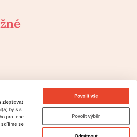
ožné
Povolit vše
a zlepšovat
l(a) by sis
Povolit výběr
oho pro tebe
 sdílíme se
Odmítnout