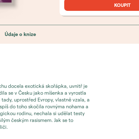
KOUPIT
Údaje o knize
rchu docela exotická skořápka, uvnitř je
dila se v Česku jako míšenka a vyrostla
e tady, uprostřed Evropy, vlastně vzala, a
, spíš do toho skočila rovnýma nohama a
gickou rodinu, nechala si udělat testy
ilým českým rasismem. Jak se to
iči.