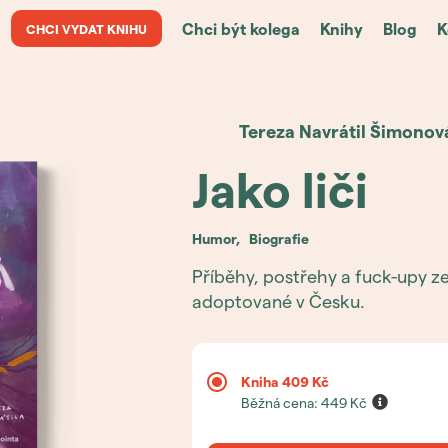
Chci být kolega
Knihy
Blog
K
CHCI VYDAT KNIHU
Tereza
Navrátil Šimonov
Jako liči
humor
,
biografie
Příběhy, postřehy a fuck-upy z
adoptované v Česku.
Kniha
409 Kč
Běžná cena:
449
Kč