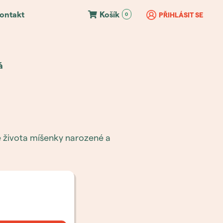
ontakt
Košík
PŘIHLÁSIT SE
0
á
e života míšenky narozené a