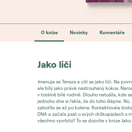
O knize
Novinky
Komentáře
Jako liči
Jmenuje se Tereza a cítí se jako liči. Na pov
ale bílý jako právě nastrouhaný kokos. Naro
v totálně bílé rodině. Dlouho netušila, kde s
jednoho dne si řekla, že do toho šlápne. No
zabořila se až po kolena. Kontaktovala biolo
DNA a začala psát o svých držkopádech s m
všechno vyvrbilo? To se dozvíte v knize Jako l