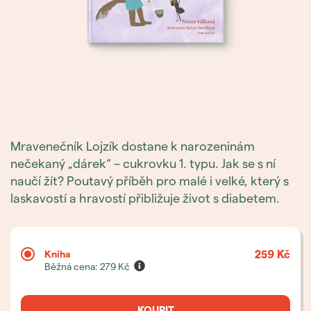
Mravenečník Lojzík dostane k narozeninám
nečekaný „dárek“ – cukrovku 1. typu. Jak se s ní
naučí žít? Poutavý příběh pro malé i velké, který s
laskavostí a hravostí přibližuje život s diabetem.
259 Kč
Kniha
Běžná cena:
279
Kč
KOUPIT