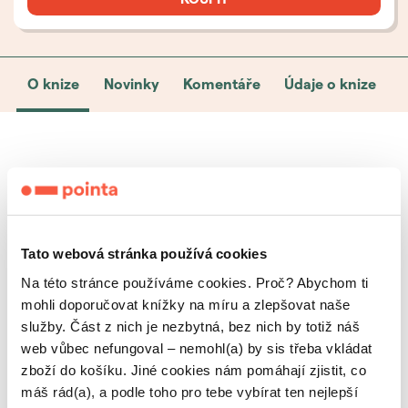
O knize
Novinky
Komentáře
Údaje o knize
Mravenečník a cukrovka
Mravenečníka Lojzíka čeká oslava narozenin s
jeho milující maminkou a tatínkem. Jako každý
Tato webová stránka používá cookies
jiný malý mravenečník se těší na dárečky a dort.
Na této stránce používáme cookies. Proč? Abychom ti
K narozeninám ale dostane i jedno nemilé
mohli doporučovat knížky na míru a zlepšovat naše
překvapení – cukrovku 1. typu. Bude se muset
služby. Část z nich je nezbytná, bez nich by totiž náš
naučit spoustu nových věcí. Spolu s tím ale zažije
web vůbec nefungoval – nemohl(a) by sis třeba vkládat
i spoustu dobrodružství, a dokonce potká i
zboží do košíku. Jiné cookies nám pomáhají zjistit, co
máš rád(a), a podle toho pro tebe vybírat ten nejlepší
nového kamaráda.