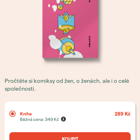
Pročtěte si komiksy od žen, o ženách, ale i o celé
společnosti.
289 Kč
Kniha
Běžná cena:
349
Kč
KOUPIT