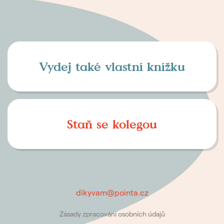
Vydej také vlastní knížku
Staň se kolegou
dikyvam@pointa.cz
Zásady zpracování osobních údajů