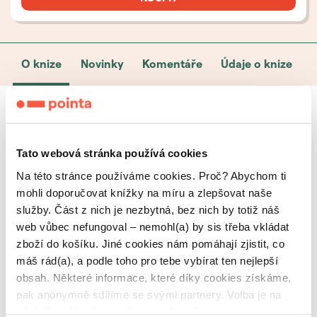
O knize
Novinky
Komentáře
Údaje o knize
Komiksodějky – Sborník
Tato webová stránka používá cookies
Laydeez do Comics
Na této stránce používáme cookies. Proč? Abychom ti
mohli doporučovat knížky na míru a zlepšovat naše
Z našich sympozií jsme nasbíraly přes 60 stránek
služby. Část z nich je nezbytná, bez nich by totiž náš
komiksů od více než 20 českých autorek. Mnohé
web vůbec nefungoval – nemohl(a) by sis třeba vkládat
z nich jsou již známými osobnostmi v rámci
komiksové komunity, některé teprve na prahu
zboží do košíku. Jiné cookies nám pomáhají zjistit, co
jejich kariéry. Že jste o nich neslyšeli? Tak to
máš rád(a), a podle toho pro tebe vybírat ten nejlepší
změňte! Poznejte příběhy významných
obsah. Některé informace, které díky cookies získáme,
komiksových žen současnosti i minulosti skrze
pak anonymně sdílíme se svými partnery. Volba je na
jejich příběhy, rozhovory a články od
tobě. Povolíš nám cookies používat?