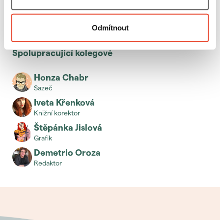
Odmítnout
Spolupracující kolegové
Honza Chabr
sazeč
Iveta Křenková
knižní korektor
Štěpánka Jislová
grafik
Demetrio Oroza
redaktor