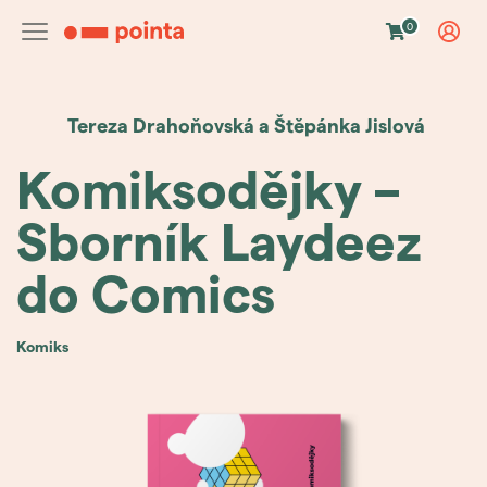
0
Tereza Drahoňovská
a Štěpánka Jislová
Komiksodějky –
Sborník Laydeez
do Comics
komiks