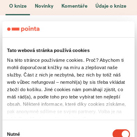
O knize
Novinky
Komentáře
Údaje o knize
Popy a zahrada
Tato webová stránka používá cookies
Holčička Popy vymění ruch města, kde byla často
Na této stránce používáme cookies. Proč? Abychom ti
nemocná, za domek s tajuplnou zahradou. S
mohli doporučovat knížky na míru a zlepšovat naše
kocourem Maxmiliánem objevuje, že bylinky
služby. Část z nich je nezbytná, bez nich by totiž náš
nejsou jen kytky, ale tajemné bytosti s léčivou
web vůbec nefungoval – nemohl(a) by sis třeba vkládat
mocí. Šeptají jí své příběhy, které si zapisuje do
zboží do košíku. Jiné cookies nám pomáhají zjistit, co
babiččina herbáře. Pohádka pro děti i dospělé,
máš rád(a), a podle toho pro tebe vybírat ten nejlepší
kteří nezapomněli snít a věří, že skutečná kouzla
obsah. Některé informace, které díky cookies získáme,
tiše rozkvétají všude kolem nás.
pak anonymně sdílíme se svými partnery. Volba je na
tobě. Povolíš nám cookies používat?
Výběr
Nutné
souhlasu