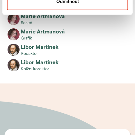
Spolupracující kolegové
Odmítnout
Marie Artmanová
sazeč
Marie Artmanová
grafik
Libor Martinek
redaktor
Libor Martinek
knižní korektor