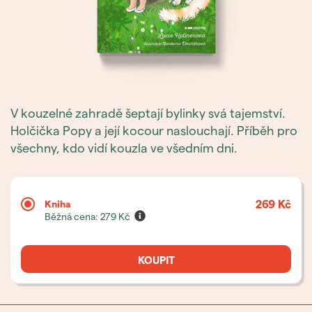
V kouzelné zahradě šeptají bylinky svá tajemství.
Holčička Popy a její kocour naslouchají. Příběh pro
všechny, kdo vidí kouzla ve všedním dni.
269 Kč
Kniha
Běžná cena:
279
Kč
KOUPIT