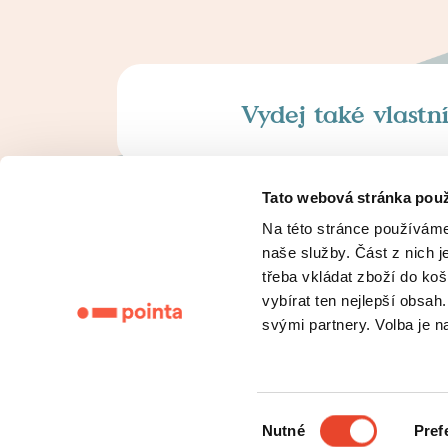
Vydej také vlastn
Tato webová stránka použ
Na této stránce používáme
naše služby. Část z nich j
třeba vkládat zboží do koš
Z
vybírat ten nejlepší obsa
svými partnery. Volba je 
Výběr
Nutné
Pref
souhlasu