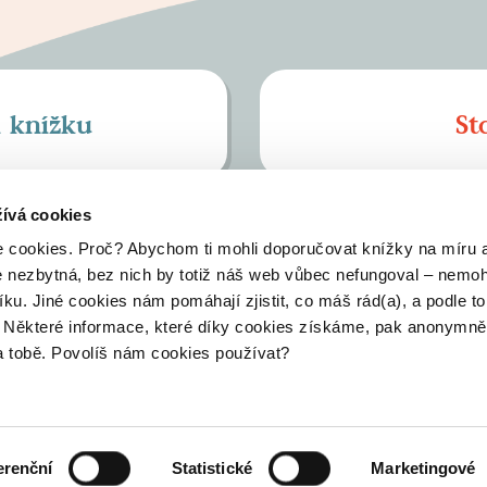
í knížku
St
ívá cookies
 cookies. Proč? Abychom ti mohli doporučovat knížky na míru 
dikyvam@pointa.cz
e nezbytná, bez nich by totiž náš web vůbec nefungoval – nemoh
íku. Jiné cookies nám pomáhají zjistit, co máš rád(a), a podle t
ásady zpracování osobních údajů
Obchodní podmínky
Konta
h. Některé informace, které díky cookies získáme, pak anonymně
na tobě. Povolíš nám cookies používat?
Blog
Facebook
Instagram
erenční
Statistické
Marketingové