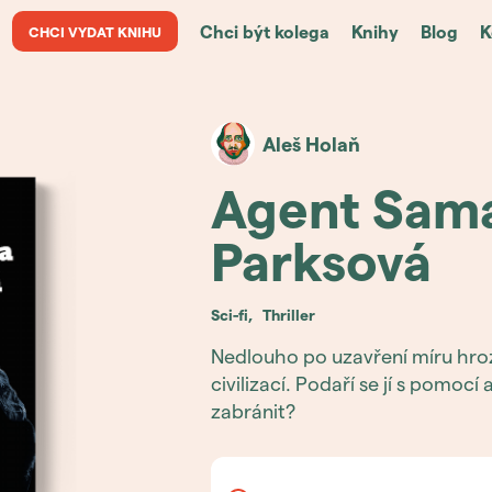
Chci být kolega
Knihy
Blog
K
CHCI VYDAT KNIHU
Aleš
Holaň
Agent Sam
Parksová
sci-fi
,
thriller
Nedlouho po uzavření míru hro
civilizací. Podaří se jí s pomo
zabránit?