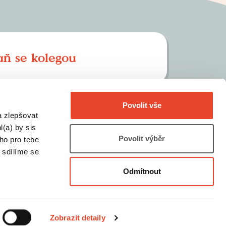
aň se kolegou
Povolit vše
a zlepšovat
l(a) by sis
Povolit výběr
oho pro tebe
kt
 sdílíme se
Odmítnout
Zobrazit detaily