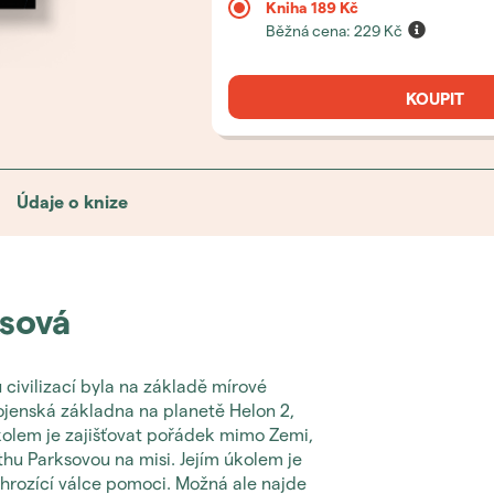
Kniha
189 Kč
Běžná cena:
229
Kč
KOUPIT
Údaje o knize
sová
civilizací byla na základě mírové
ojenská základna na planetě Helon 2,
úkolem je zajišťovat pořádek mimo Zemi,
hu Parksovou na misi. Jejím úkolem je
hrozící válce pomoci. Možná ale najde