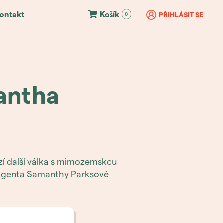
ontakt
Košík
PŘIHLÁSIT SE
0
antha
zí další válka s mimozemskou
cí agenta Samanthy Parksové