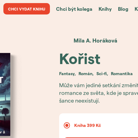
Chci být kolega
Knihy
Blog
K
CHCI VYDAT KNIHU
Mila A.
Horáková
Kořist
fantasy
,
román
,
sci-fi
,
romantika
Může vám jediné setkání změnit
romance ze světa, kde je sprave
šance neexistují.
Kniha
399 Kč