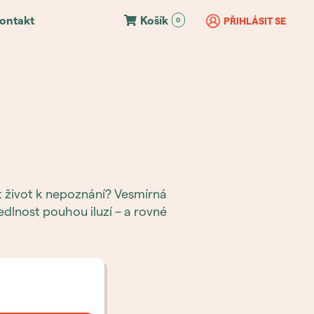
ontakt
Košík
PŘIHLÁSIT SE
0
 život k nepoznání? Vesmírná
dlnost pouhou iluzí – a rovné