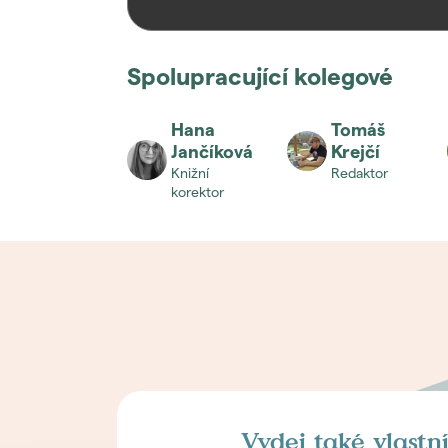
Spolupracující kolegové
Hana
Tomáš
Jančíková
Krejčí
knižní
redaktor
korektor
Vydej také vlastn