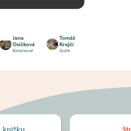
Jana
Tomáš
Osičková
Krejčí
betačtenář
grafik
í knížku
St