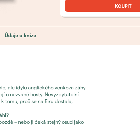
KOUPIT
Údaje o knize
ie, ale idylu anglického venkova záhy
tojí o nezvané hosty. Nevyzpytatelní
m k tomu, proč se na Eiru dostala,
áhl?
pozdě – nebo ji čeká stejný osud jako